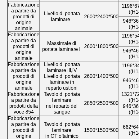
Fabbricazione
1196*6
a partire da
((H1
Livello di portata
prodotti di
2600*2400*500
laminare I
946*36
origine
((H1
animale
Fabbricazione
1196*5
a partire da
((H1
Massimale di
prodotti di
2600*1800*500
portata laminare II
946*46
origine
((H1
animale
Fabbricazione
Livello di portata
1196*3
a partire da
laminare III,IV
((H1
prodotti di
Livello di portata
2600*1400*500
946*46
origine
laminare in
((H1
animale
reparto ustioni
Fabbricazione
Tavolo di portata
1321*7
a partire da
laminare
((H1
2850*2500*500
prodotti della
nel reparto del
946*36
voce 854
sangue
((H1
Fabbricazione
a partire da
Tavolo di portata
662*64
prodotti di
laminare
1500*1500*500
((H1
origine
in OT oftalmico