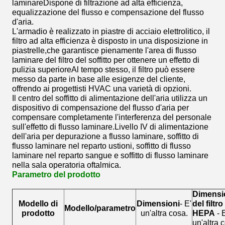
laminareDispone di filtrazione ad alta efficienza,
equalizzazione del flusso e compensazione del flusso
d'aria.
L'armadio è realizzato in piastre di acciaio elettrolitico, il
filtro ad alta efficienza è disposto in una disposizione in
piastrelle,che garantisce pienamente l'area di flusso
laminare del filtro del soffitto per ottenere un effetto di
pulizia superioreAl tempo stesso, il filtro può essere
messo da parte in base alle esigenze del cliente,
offrendo ai progettisti HVAC una varietà di opzioni.
Il centro del soffitto di alimentazione dell'aria utilizza un
dispositivo di compensazione del flusso d'aria per
compensare completamente l'interferenza del personale
sull'effetto di flusso laminare.Livello IV di alimentazione
dell'aria per depurazione a flusso laminare, soffitto di
flusso laminare nel reparto ustioni, soffitto di flusso
laminare nel reparto sangue e soffitto di flusso laminare
nella sala operatoria oftalmica.
Parametro del prodotto
Dimensi
Modello di
Dimensioni
- E'
del filtro
Modello/parametro
prodotto
un'altra cosa.
HEPA
- 
un'altra 