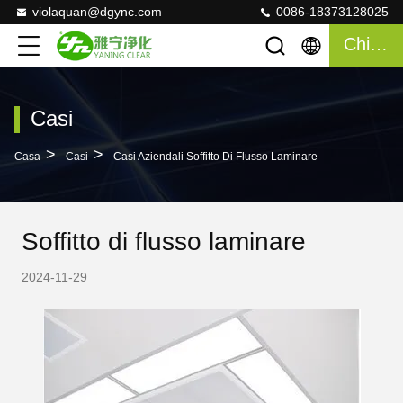
violaquan@dgync.com
0086-18373128025
Chiacchierata
Casi
>
>
Casa
Casi
Casi Aziendali Soffitto Di Flusso Laminare
Soffitto di flusso laminare
2024-11-29