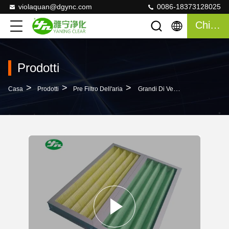
violaquan@dgync.com
0086-18373128025
Chiacchierata
Prodotti
>
>
>
Casa
Prodotti
Pre Filtro Dell'aria
Grandi Di Ventilazione Filtri Dell'aria Industriali Non Tessuti Di Media Di Filtro Dell'aria Pre