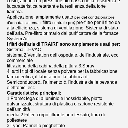
costo, anche con pressione più bassa della resistenza e
la caratteristica retartant e la resilienza della forte
fiamma.
Applicazione: ampiamente usato
per del condizionatore
filtro
; pre-filtro per il filtro da
d'aria dal sistema il
centrale pre
alta efficienza, sistema di ventilazione. Sistema di stato
dell'aria. Pre-filtro primario dal purificatore della fornace
System.Air.
I filtri dell'aria di TRAIRF sono ampiamente usati per:
Sistema 1.HVAC
sistema 2.Ventilation dell'ospedale, dell'industriale, ecc
commerciale
filtrazione della cabina della pittura 3.Spray
4. tutti i tipi di locale senza polvere per la fabbricazione
farmaceutica, il laboratorio, la fabbrica di
Semiconductor&, l'alimento & l'industria delle bevande
elettronici ecc
Caratteristiche principali:
1.Frame: lega di alluminio e inossidabile, piatto
galvanizzato, struttura di plastica o cartone resistente
dell'umidità
media 2.Filter: corpo filtrante non tessuto, fibra di
poliestere
3.Type: Pannello pieghettato