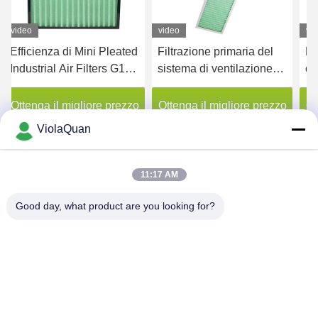
video
video
vi
Efficienza di Mini Pleated
Filtrazione primaria del
Fi
Industrial Air Filters G1
sistema di ventilazione di
ca
G2 G3 G4 con la struttura
alluminio della struttura di
fa
di plastica
Mini Pleat Pre Air Filter
fu
Ottenga il migliore prezzo
Ottenga il migliore prezzo
Ot
applicata
d'
ViolaQuan
11:17 AM
Good day, what product are you looking for?
HONGKONG YANING PURIFICATION
INDUSTRIAL CO.,LIMITED
violaquan@dgync.com
0086-18373128025