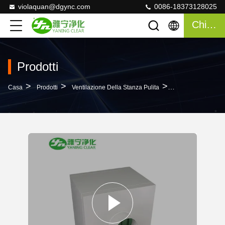
violaquan@dgync.com
0086-18373128025
Chiacchierata
Prodotti
>
>
>
Casa
Prodotti
Ventilazione Della Stanza Pulita
G4 Pre Filtrano L'