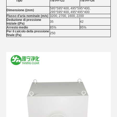
TipoT
Tipo
YN-PF-G3
YN-PF-G4
595*595*400, 495*595*400,
Dimensione ((mm)
295*595*400, 495*495*400
Flusso d'aria nominale (m/s)
3200, 2700, 1600, 2200
Deduzione di pressione
35
42
iniziale ((Pa)
Arresto medio
85%
95%
Per il calcolo della pressione
250
finale (Pa)