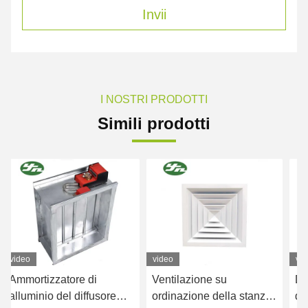
Invii
I NOSTRI PRODOTTI
Simili prodotti
video
video
vi
Ammortizzatore di
Ventilazione su
Di
alluminio del diffusore
ordinazione della stanza
del