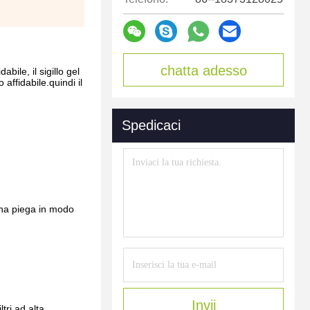
chatta adesso
abile, il sigillo gel
o affidabile.quindi il
Spedicaci
cuna piega in modo
Invii
tri ad alta