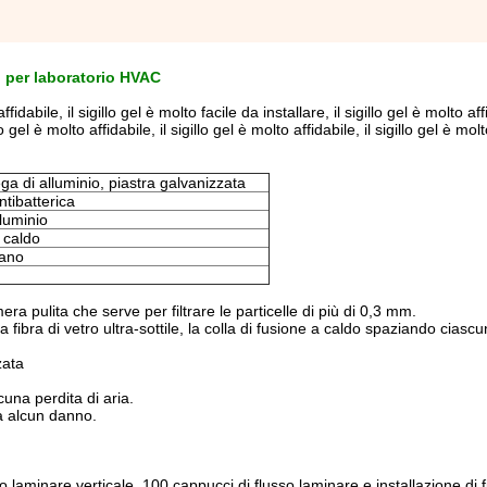
lu per laboratorio HVAC
dabile, il sigillo gel è molto facile da installare, il sigillo gel è molto affid
lo gel è molto affidabile, il sigillo gel è molto affidabile, il sigillo gel è molt
ega di alluminio, piastra galvanizzata
ntibatterica
lluminio
 caldo
tano
mera pulita che serve per filtrare le particelle di più di 0,3 mm.
la fibra di vetro ultra-sottile, la colla di fusione a caldo spaziando cias
zata
lcuna perdita di aria.
za alcun danno.
o laminare verticale, 100 cappucci di flusso laminare e installazione di fil