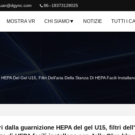
quan@dgync.com
86--18373128025
MOSTRA VR
CHI SIAMO
NOTIZIE
TUTTI I C
ne HEPA Del Gel U15, Filtri Dell'aria Della Stanza Di HEPA Facili Installa
ltri dalla guarnizione HEPA del gel U15, filtri dell