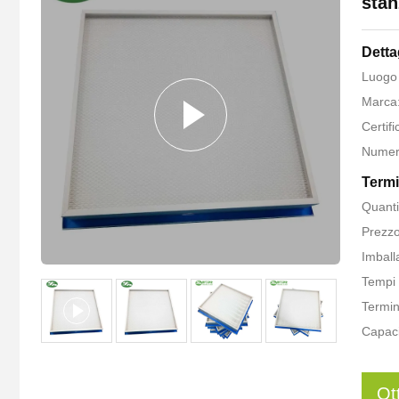
stan
Detta
Luogo 
Marca
Certif
Numer
Termi
Quanti
Prezzo
Imballa
Tempi 
Termin
Capaci
Ot