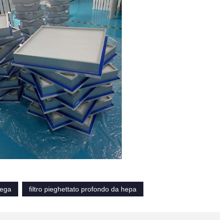
iega
filtro pieghettato profondo da hepa