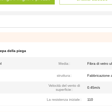
hepa della piega
l
Media::
Fibra di vetro u
struttura::
Fabbricazione a 
Velocità del vento di
0.45m/s
superficie::
La resistenza iniziale::
110