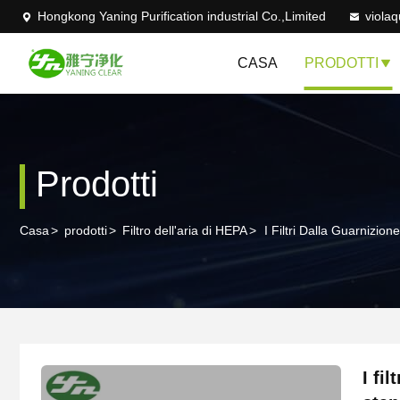
Hongkong Yaning Purification industrial Co.,Limited
viola
CASA
PRODOTTI
Prodotti
Casa
>
prodotti
>
Filtro dell'aria di HEPA
>
I Filtri Dalla Guarnizio
I fi