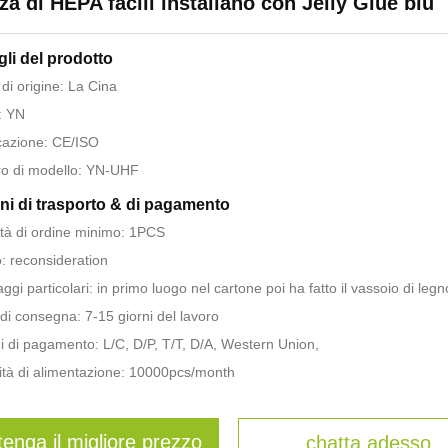
za di HEPA facili installano con Jelly Glue blu
gli del prodotto
di origine: La Cina
: YN
icazione: CE/ISO
o di modello: YN-UHF
ni di trasporto & di pagamento
tà di ordine minimo: 1PCS
: reconsideration
ggi particolari: in primo luogo nel cartone poi ha fatto il vassoio di legn
di consegna: 7-15 giorni del lavoro
i di pagamento: L/C, D/P, T/T, D/A, Western Union,
tà di alimentazione: 10000pcs/month
tenga il migliore prezzo
chatta adesso