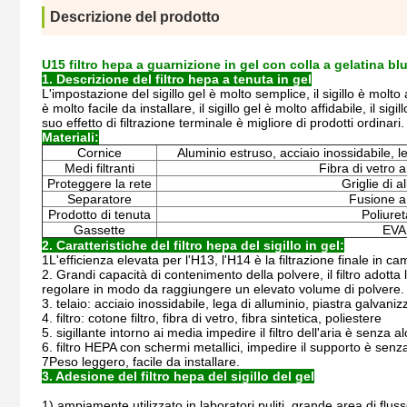
Descrizione del prodotto
U15 filtro hepa a guarnizione in gel con colla a gelatina b
1. Descrizione del filtro hepa a tenuta in gel
L'impostazione del sigillo gel è molto semplice, il sigillo è molto affi
è molto facile da installare, il sigillo gel è molto affidabile, il sigil
suo effetto di filtrazione terminale è migliore di prodotti ordinari.
Materiali:
Cornice
Aluminio estruso, acciaio inossidabile, l
Medi filtranti
Fibra di vetro a
Proteggere la rete
Griglie di a
Separatore
Fusione a
Prodotto di tenuta
Poliure
Gassette
EVA
2. Caratteristiche del filtro hepa del sigillo in gel:
1L'efficienza elevata per l'H13, l'H14 è la filtrazione finale in ca
2. Grandi capacità di contenimento della polvere, il filtro adotta 
regolare in modo da raggiungere un elevato volume di polvere.
3. telaio: acciaio inossidabile, lega di alluminio, piastra galvaniz
4. filtro: cotone filtro, fibra di vetro, fibra sintetica, poliestere
5. sigillante intorno ai media impedire il filtro dell'aria è senza a
6. filtro HEPA con schermi metallici, impedire il supporto è sen
7Peso leggero, facile da installare.
3. Adesione del filtro hepa del sigillo del gel
1) ampiamente utilizzato in laboratori puliti, grande area di fluss