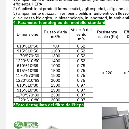
efficienza HEPA
2) Applicabile ai prodotti farmaceutici, agli ospedali, all'igiene ali
3) ampiamente utilizzati in ambienti puliti, in ambienti con fluss
di sicurezza biologica, in biotecnologia, in laboratori, in ambienti s
4. Parametro tecnologico del modello standard
Velocità del
Flusso d'aria
Resistenza
Ef
Dimensione
vento
m3/h
iniziale ((Pa)
m/s
610*610*50
700
0.52
915*610*50
1100
0.52
1170*570*50
1300
0.52
1220*610*50
1400
0.52
610*610*69
1000
0.75
915*610*69
1500
0.75
≤ 220
≥ 
1170*570*69
1800
0.75
1220*610*69
2000
0.75
610*610*80
1300
0.97
915*610*80
1900
0.97
1170*570*80
2300
0.97
1220*610*80
2600
0.97
5Foto dettagliata del filtro dell'Hepa