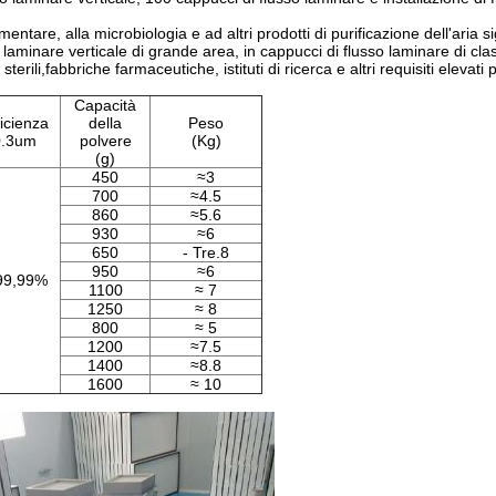
mentare, alla microbiologia e ad altri prodotti di purificazione dell'aria sigi
o laminare verticale di grande area, in cappucci di flusso laminare di cl
terili,fabbriche farmaceutiche, istituti di ricerca e altri requisiti elevati 
Capacità
ficienza
della
Peso
0.3um
polvere
(Kg)
(g)
450
≈3
700
≈4.5
860
≈5.6
930
≈6
650
- Tre.8
950
≈6
99,99%
1100
≈ 7
1250
≈ 8
800
≈ 5
1200
≈7.5
1400
≈8.8
1600
≈ 10