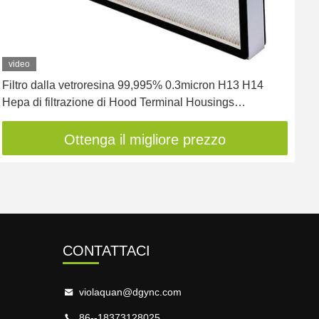
video
Filtro dalla vetroresina 99,995% 0.3micron H13 H14
F
Hepa di filtrazione di Hood Terminal Housings
v
Cleanroom Best di flusso laminare di YANING
A
Ottenga il migliore prezzo
CONTATTACI
violaquan@dgync.com
86--18373128025