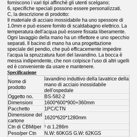
forniscono i vari tipi affinchè gli utenti scelgano;
6, specifiche speciali possono essere personalizzati.
C, la descrizione di prodotto:
Il materiale di acciaio inossidabile ha uno spessore di
1.0mm e può essere fornito di scaldabagno elettrico. La
temperatura dell'acqua può essere fissata liberamente.
Ogni lavaggio della mano ha un riflettore e uno specchio
separati. Il bacino di mano ha una progettazione
speciale del pendio, che può efficacemente impedire
l'acqua la spruzzatura fuori del lavandino. La bocca è
messa indipendente, che non colpisce l'uso di altri ugelli
ed è conveniente da usare e mantenere.
Specificazione
lavandino induttivo della lavatrice della
Nome di
mano di acciaio inossidabile
prodotto
dell'ospedale
Oggetto no.
BS-582-2
Dimensioni
1600*600*900+360mm
Pacchetto
1PC/CTN
Dimensione del
1620*620*1280mm
cartone
Ctn di CBM/per
³ di
1.286m
Peso/per Ctn
N.W: 60KGS G.W: 62KGS