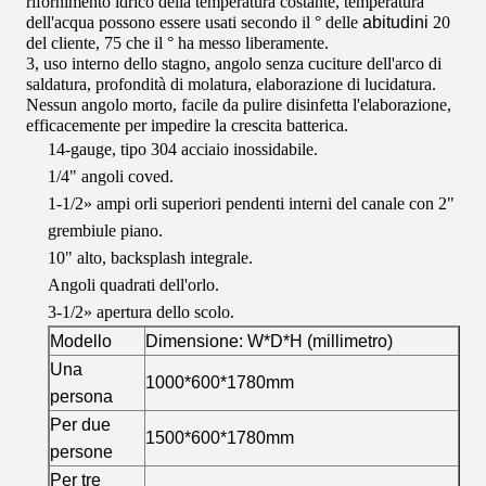
rifornimento idrico della temperatura costante, temperatura
dell'acqua possono essere usati secondo il ° delle
abitudini
20
del cliente, 75 che il ° ha messo liberamente.
3, uso interno dello stagno, angolo senza cuciture dell'arco di
saldatura, profondità di molatura, elaborazione di lucidatura.
Nessun angolo morto, facile da pulire disinfetta l'elaborazione,
efficacemente per impedire la crescita batterica.
14-gauge, tipo 304 acciaio inossidabile.
1/4" angoli coved.
1-1/2» ampi orli superiori pendenti interni del canale con 2"
grembiule piano.
10" alto, backsplash integrale.
Angoli quadrati dell'orlo.
3-1/2» apertura dello scolo.
Modello
Dimensione: W*D*H (millimetro)
Una
1000*600*1780mm
persona
Per due
1500*600*1780mm
persone
Per tre