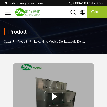
violaquan@dgync.com
0086-18373128025
Chiacchierata
Prodotti
>
>
>
Casa
Prodotti
Lavandino Medico Del Lavaggio Della Mano
Lavan