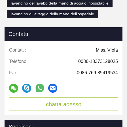
lavandino del lavabo della mano di acciaio inossidabile
lavandino di lavaggio della mano dell'ospedale
Contatti
Contatti:
Miss. Viola
Telefono:
0086-18373128025
Fax:
0086-769-85419534
chatta adesso
Spedicaci