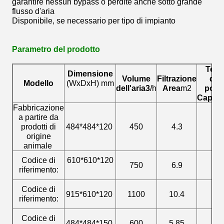
garantire nessun bypass o perdite anche sotto grande
flusso d'aria
Disponibile, se necessario per tipo di impianto
Parametro del prodotto
Tenu
Dimensione
Volume
Filtrazione
dell
Modello
(WxDxH) mm
dell'aria3
/h
Area
m2
polv
Capaci
Fabbricazione
a partire da
prodotti di
484*484*120
450
4.3
25
origine
animale
Codice di
610*610*120
750
6.9
40
riferimento:
Codice di
915*610*120
1100
10.4
60
riferimento:
Codice di
484*484*150
600
5.85
35