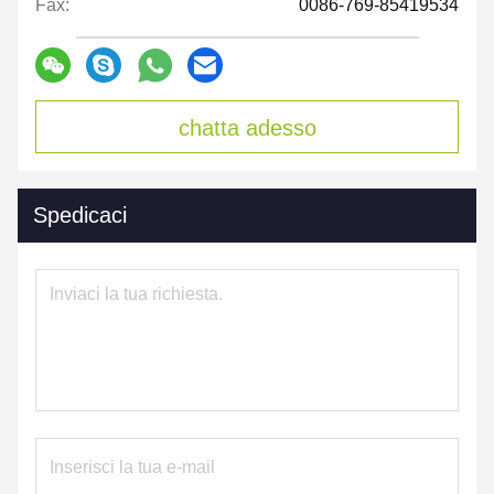
Fax:
0086-769-85419534
chatta adesso
Spedicaci