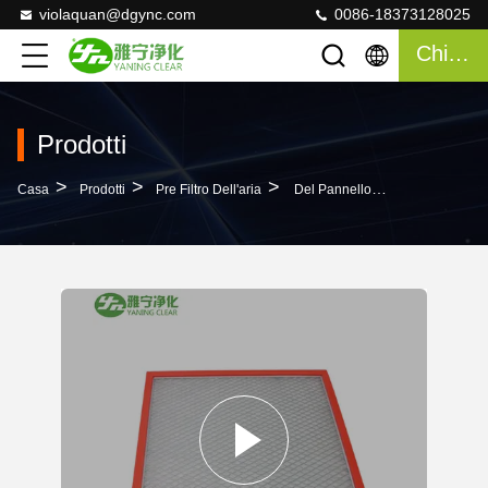
violaquan@dgync.com
0086-18373128025
Chiacchierata
Prodotti
>
>
>
Casa
Prodotti
Pre Filtro Dell'aria
Del Pannello Resistenza Ad Alta Temperatura Di Filtro Dell'aria Pre Con La Struttura Della Lega Di Alluminio