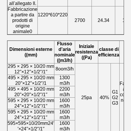
all'allegato II.
Fabbricazione
a partire da
1220*610*220
prodotti di
2700
24.34
150
origine
animale
0
Flusso
Iniziale
Dimensioni esterne
d'aria
classe di
resistenza
((mm)
nominale
efficienza
((Pa)
((m3/h)
295 × 295 × 10/20 mm
8oom3/h
12′′×12′′×1/2′′/1′′
495 × 295 × 10/20 mm
1300
20′′×12′′×1/2′′/1
m3/h
Fabb
495 × 495 × 10/20 mm
2200
a pa
G1
20′′×20′′×1/2′′/1′′
m3/h
coto
25pa
40%
G2
non 
595 × 295 × 10/20 mm
1600
G3
da 
24′′×12′′×1/2′′/1′′
m3/h
595 × 295 × 10/20 mm
1600
24′′×12′′×1/2′′/1′′
m3/h
595×595×10/20mm24′
1600
′×24′′×1/2′′/1′′
m3/h