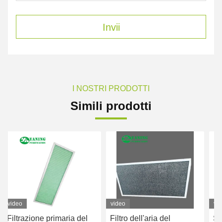
Invii
I NOSTRI PRODOTTI
Simili prodotti
video
video
v
Filtro dell'aria del
Struttura di alluminio di
G