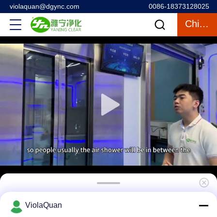
violaquan@dgync.com
0086-18373128025
Chiacchierata
Piccola cascata di particelle del locale senza
ViolaQuan
polvere, tempo regolabile portatile della