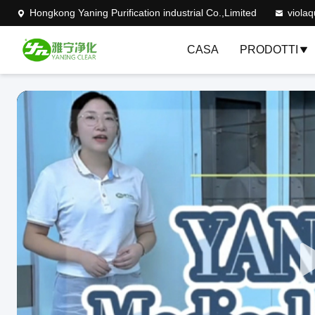
Hongkong Yaning Purification industrial Co.,Limited
viola
CASA
PRODOTTI