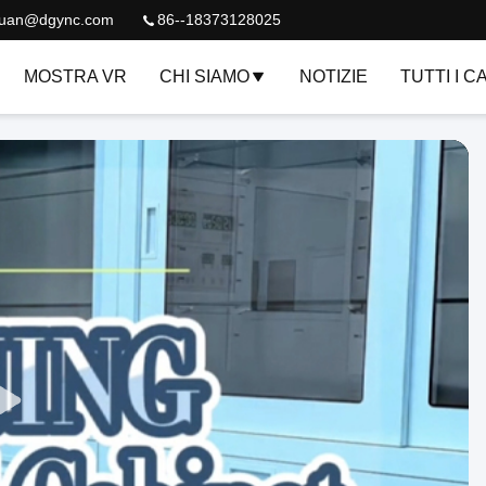
quan@dgync.com
86--18373128025
MOSTRA VR
CHI SIAMO
NOTIZIE
TUTTI I C