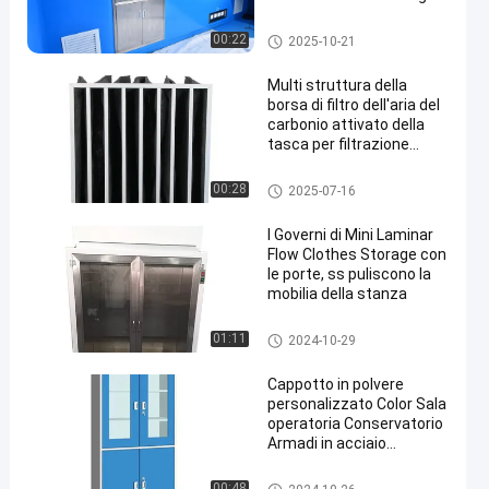
Cabinet per l'ospedale
Governo medico di acciaio ino
00:22
2025-10-21
ssidabile
Multi struttura della
borsa di filtro dell'aria del
carbonio attivato della
tasca per filtrazione
dell'aria
Filtro dell'aria della tasca
00:28
2025-07-16
I Governi di Mini Laminar
Flow Clothes Storage con
le porte, ss puliscono la
mobilia della stanza
Governo dell'indumento della
01:11
2024-10-29
stanza pulita
Cappotto in polvere
personalizzato Color Sala
operatoria Conservatorio
Armadi in acciaio
inossidabile per farmaci
Conservatorio di farmaci
Governo medico di acciaio ino
00:48