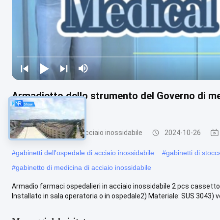
Armadietto dello strumento del Governo di med
il cassetto due
Governo medico di acciaio inossidabile
2024-10-26
#
gabinetti dell'ospedale di acciaio inossidabile
#
gabinetti di stocc
#
gabinetto di medicina di acciaio inossidabile
Armadio farmaci ospedalieri in acciaio inossidabile 2 pcs cassetto
Installato in sala operatoria o in ospedale2) Materiale: SUS 3043) vet